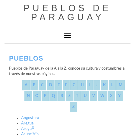
Saltar
PUEBLOS DE
al
contenido
PARAGUAY
Cambiar modo de navegación
PUEBLOS
Pueblos de Paraguay de la A a la Z, conoce su cultura y costumbres a
través de nuestras páginas.
A
B
C
D
E
F
G
H
I
J
K
L
M
N
O
P
Q
R
S
T
U
V
W
X
Y
Z
Angostura
Aregua
AreguÃ¡
AsunciÃ³n