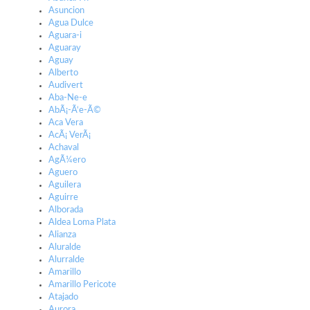
Asuncion
Agua Dulce
Aguara-i
Aguaray
Aguay
Alberto
Audivert
Aba-Ne-e
AbÃ¡-Ã‘e-Ã©
Aca Vera
AcÃ¡ VerÃ¡
Achaval
AgÃ¼ero
Aguero
Aguilera
Aguirre
Alborada
Aldea Loma Plata
Alianza
Aluralde
Alurralde
Amarillo
Amarillo Pericote
Atajado
Aurora