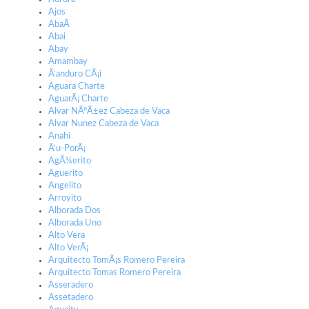
Ajos
AbaÃ­
Abai
Abay
Amambay
Ã‘anduro CÃ¡i
Aguara Charte
AguarÃ¡ Charte
Alvar NÃºÃ±ez Cabeza de Vaca
Alvar Nunez Cabeza de Vaca
Anahi
Ã‘u-PorÃ¡
AgÃ¼erito
Aguerito
Angelito
Arroyito
Alborada Dos
Alborada Uno
Alto Vera
Alto VerÃ¡
Arquitecto TomÃ¡s Romero Pereira
Arquitecto Tomas Romero Pereira
Asseradero
Assetadero