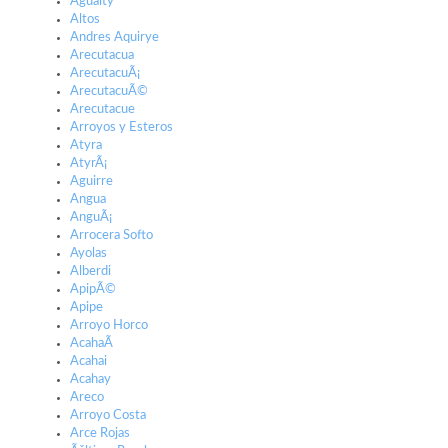
Aguaity
Altos
Andres Aquirye
Arecutacua
ArecutacuÃ¡
ArecutacuÃ©
Arecutacue
Arroyos y Esteros
Atyra
AtyrÃ¡
Aguirre
Angua
AnguÃ¡
Arrocera Softo
Ayolas
Alberdi
ApipÃ©
Apipe
Arroyo Horco
AcahaÃ­
Acahai
Acahay
Areco
Arroyo Costa
Arce Rojas