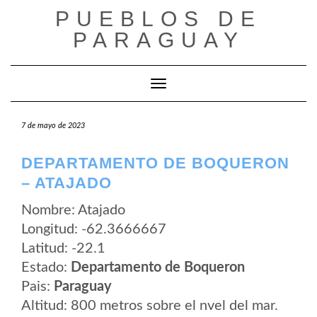
Saltar
PUEBLOS DE
al
contenido
PARAGUAY
Cambiar modo de navegación
7 de mayo de 2023
DEPARTAMENTO DE BOQUERON
– ATAJADO
Nombre: Atajado
Longitud: -62.3666667
Latitud: -22.1
Estado:
Departamento de Boqueron
Pais:
Paraguay
Altitud: 800 metros sobre el nvel del mar.