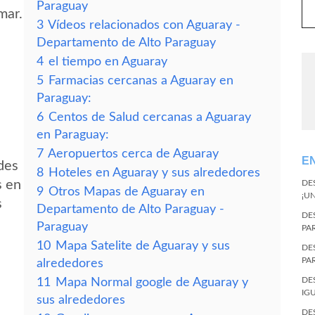
Paraguay
mar.
3
Vídeos relacionados con Aguaray -
Departamento de Alto Paraguay
4
el tiempo en Aguaray
5
Farmacias cercanas a Aguaray en
Paraguay:
6
Centos de Salud cercanas a Aguaray
en Paraguay:
7
Aeropuertos cerca de Aguaray
E
des
8
Hoteles en Aguaray y sus alrededores
s en
DE
9
Otros Mapas de Aguaray en
¡U
s
Departamento de Alto Paraguay -
DE
Paraguay
PA
10
Mapa Satelite de Aguaray y sus
DE
PA
alrededores
DE
11
Mapa Normal google de Aguaray y
IG
sus alrededores
DE