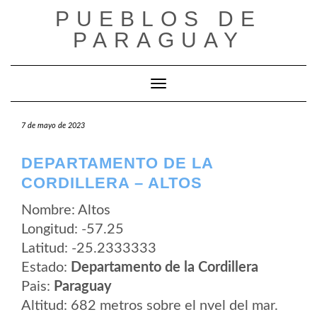
Saltar
PUEBLOS DE
al
contenido
PARAGUAY
Cambiar modo de navegación
7 de mayo de 2023
DEPARTAMENTO DE LA
CORDILLERA – ALTOS
Nombre: Altos
Longitud: -57.25
Latitud: -25.2333333
Estado:
Departamento de la Cordillera
Pais:
Paraguay
Altitud: 682 metros sobre el nvel del mar.