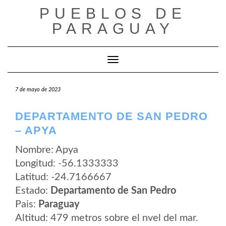
Saltar
PUEBLOS DE
al
contenido
PARAGUAY
Cambiar modo de navegación
7 de mayo de 2023
DEPARTAMENTO DE SAN PEDRO
– APYA
Nombre: Apya
Longitud: -56.1333333
Latitud: -24.7166667
Estado:
Departamento de San Pedro
Pais:
Paraguay
Altitud: 479 metros sobre el nvel del mar.