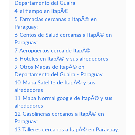
Departamento del Guaira
4
el tiempo en ItapÃ©
5
Farmacias cercanas a ItapÃ© en
Paraguay:
6
Centos de Salud cercanas a ItapÃ© en
Paraguay:
7
Aeropuertos cerca de ItapÃ©
8
Hoteles en ItapÃ© y sus alrededores
9
Otros Mapas de ItapÃ© en
Departamento del Guaira - Paraguay
10
Mapa Satelite de ItapÃ© y sus
alrededores
11
Mapa Normal google de ItapÃ© y sus
alrededores
12
Gasolineras cercanos a ItapÃ© en
Paraguay:
13
Talleres cercanos a ItapÃ© en Paraguay: