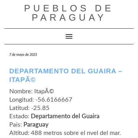
Saltar
PUEBLOS DE
al
contenido
PARAGUAY
Cambiar modo de navegación
7 de mayo de 2023
DEPARTAMENTO DEL GUAIRA –
ITAPÃ©
Nombre: ItapÃ©
Longitud: -56.6166667
Latitud: -25.85
Estado:
Departamento del Guaira
Pais:
Paraguay
Altitud: 488 metros sobre el nvel del mar.