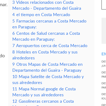
3
Vídeos relacionados con Costa
mar.
Mercado - Departamento del Guaira
4
el tiempo en Costa Mercado
5
Farmacias cercanas a Costa Mercado
en Paraguay:
6
Centos de Salud cercanas a Costa
Mercado en Paraguay:
7
Aeropuertos cerca de Costa Mercado
8
Hoteles en Costa Mercado y sus
E
ado
alrededores
DE
9
Otros Mapas de Costa Mercado en
¡U
Departamento del Guaira - Paraguay
DE
10
Mapa Satelite de Costa Mercado y
PA
sus alrededores
DE
PA
11
Mapa Normal google de Costa
DE
Mercado y sus alrededores
IG
12
Gasolineras cercanos a Costa
DE