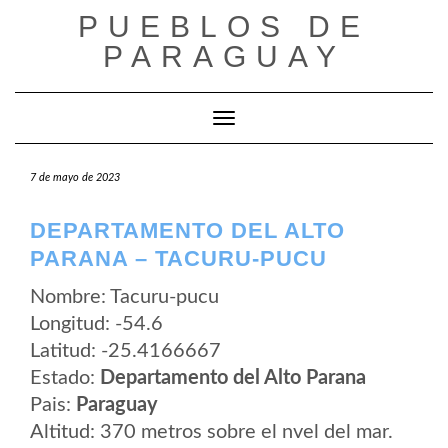
Saltar
PUEBLOS DE
al
contenido
PARAGUAY
Cambiar modo de navegación
7 de mayo de 2023
DEPARTAMENTO DEL ALTO
PARANA – TACURU-PUCU
Nombre: Tacuru-pucu
Longitud: -54.6
Latitud: -25.4166667
Estado:
Departamento del Alto Parana
Pais:
Paraguay
Altitud: 370 metros sobre el nvel del mar.