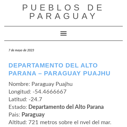
Saltar
PUEBLOS DE
al
contenido
PARAGUAY
Cambiar modo de navegación
7 de mayo de 2023
DEPARTAMENTO DEL ALTO
PARANA – PARAGUAY PUAJHU
Nombre: Paraguay Puajhu
Longitud: -54.4666667
Latitud: -24.7
Estado:
Departamento del Alto Parana
Pais:
Paraguay
Altitud: 721 metros sobre el nvel del mar.