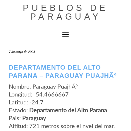
Saltar
PUEBLOS DE
al
contenido
PARAGUAY
Cambiar modo de navegación
7 de mayo de 2023
DEPARTAMENTO DEL ALTO
PARANA – PARAGUAY PUAJHÃº
Nombre: Paraguay PuajhÃº
Longitud: -54.4666667
Latitud: -24.7
Estado:
Departamento del Alto Parana
Pais:
Paraguay
Altitud: 721 metros sobre el nvel del mar.