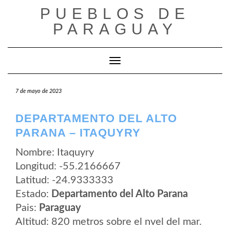
Saltar
PUEBLOS DE
al
contenido
PARAGUAY
Cambiar modo de navegación
7 de mayo de 2023
DEPARTAMENTO DEL ALTO
PARANA – ITAQUYRY
Nombre: Itaquyry
Longitud: -55.2166667
Latitud: -24.9333333
Estado:
Departamento del Alto Parana
Pais:
Paraguay
Altitud: 820 metros sobre el nvel del mar.