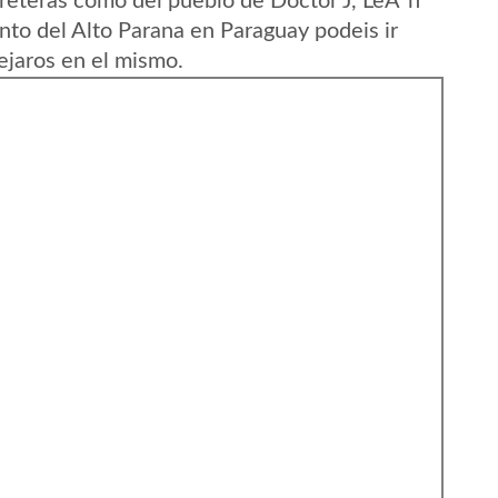
reteras como del pueblo de Doctor J, LeÃ³n
to del Alto Parana en Paraguay podeis ir
ejaros en el mismo.