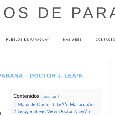
LOS DE PAR
PUEBLOS DE PARAGUAY
MAS WEBS
CONTACT
ARANA – DOCTOR J, LEÃ³N
Contenidos
ocultar
1
Mapa de Doctor J, LeÃ³n MallorquÃ­n
2
Google Street View Doctor J, LeÃ³n
a