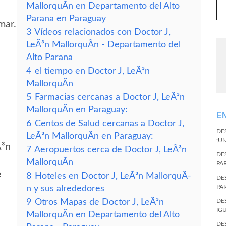
MallorquÃ­n en Departamento del Alto
Parana en Paraguay
mar.
3
Vídeos relacionados con Doctor J,
LeÃ³n MallorquÃ­n - Departamento del
Alto Parana
4
el tiempo en Doctor J, LeÃ³n
MallorquÃ­n
5
Farmacias cercanas a Doctor J, LeÃ³n
MallorquÃ­n en Paraguay:
E
6
Centos de Salud cercanas a Doctor J,
DE
LeÃ³n MallorquÃ­n en Paraguay:
¡U
Ã³n
7
Aeropuertos cerca de Doctor J, LeÃ³n
DE
MallorquÃ­n
PA
e
8
Hoteles en Doctor J, LeÃ³n MallorquÃ­
DE
PA
n y sus alrededores
9
Otros Mapas de Doctor J, LeÃ³n
DE
IG
MallorquÃ­n en Departamento del Alto
DE