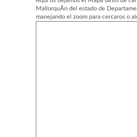
Aqui os dejamos el Mapa tanto de car
MallorquÃ­n del estado de Departamen
manejando el zoom para cercaros o al