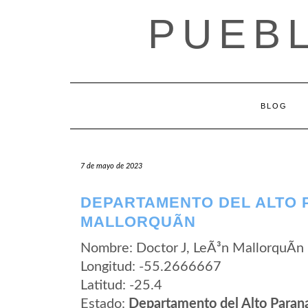
Saltar
PUEB
al
contenido
BLOG
7 de mayo de 2023
DEPARTAMENTO DEL ALTO P
MALLORQUÃ­N
Nombre: Doctor J, LeÃ³n MallorquÃ­n
Longitud: -55.2666667
Latitud: -25.4
Estado:
Departamento del Alto Paran