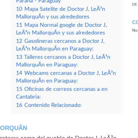
Parana - Paraguay
DE
10
Mapa Satelite de Doctor J, LeÃ³n
MallorquÃ­n y sus alrededores
C
11
Mapa Normal google de Doctor J,
No 
LeÃ³n MallorquÃ­n y sus alrededores
12
Gasolineras cercanos a Doctor J,
LeÃ³n MallorquÃ­n en Paraguay:
13
Talleres cercanos a Doctor J, LeÃ³n
MallorquÃ­n en Paraguay:
14
Webcams cercanas a Doctor J, LeÃ³n
MallorquÃ­n en Paraguay:
15
Oficinas de correos cercanas a en
Cantabria:
16
Contenido Relacionado:
LORQUÃ­N