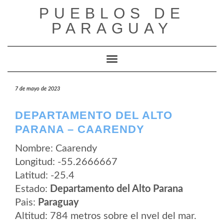
Saltar
PUEBLOS DE
al
contenido
PARAGUAY
Cambiar modo de navegación
7 de mayo de 2023
DEPARTAMENTO DEL ALTO
PARANA – CAARENDY
Nombre: Caarendy
Longitud: -55.2666667
Latitud: -25.4
Estado:
Departamento del Alto Parana
Pais:
Paraguay
Altitud: 784 metros sobre el nvel del mar.