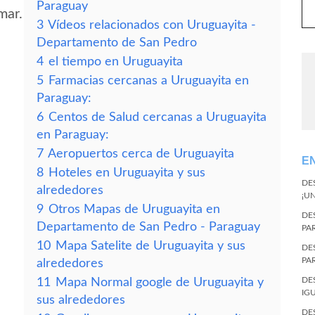
Paraguay
mar.
3
Vídeos relacionados con Uruguayita -
Departamento de San Pedro
4
el tiempo en Uruguayita
5
Farmacias cercanas a Uruguayita en
Paraguay:
6
Centos de Salud cercanas a Uruguayita
en Paraguay:
7
Aeropuertos cerca de Uruguayita
E
8
Hoteles en Uruguayita y sus
DE
alrededores
¡U
9
Otros Mapas de Uruguayita en
DE
Departamento de San Pedro - Paraguay
PA
10
Mapa Satelite de Uruguayita y sus
DE
PA
alrededores
DE
11
Mapa Normal google de Uruguayita y
IG
sus alrededores
DE