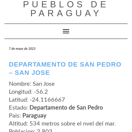
PUEBLOS DE
Saltar
al
PARAGUAY
contenido
Cambiar modo de navegación
7 de mayo de 2023
DEPARTAMENTO DE SAN PEDRO
– SAN JOSE
Nombre: San Jose
Longitud: -56.2
Latitud: -24.1166667
Estado:
Departamento de San Pedro
Pais:
Paraguay
Altitud: 534 metros sobre el nvel del mar.
Poblacion: 2.803