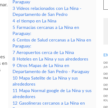
Paraguay
mar.
3
Vídeos relacionados con La Nina -
Departamento de San Pedro
4
el tiempo en La Nina
5
Farmacias cercanas a La Nina en
Paraguay:
6
Centos de Salud cercanas a La Nina en
Paraguay:
7
Aeropuertos cerca de La Nina
E
des
8
Hoteles en La Nina y sus alrededores
s en
DE
9
Otros Mapas de La Nina en
¡U
s
Departamento de San Pedro - Paraguay
DE
10
Mapa Satelite de La Nina y sus
PA
alrededores
DE
PA
11
Mapa Normal google de La Nina y sus
DE
alrededores
IG
12
Gasolineras cercanos a La Nina en
DE