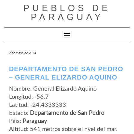
Saltar
PUEBLOS DE
al
contenido
PARAGUAY
Cambiar modo de navegación
7 de mayo de 2023
DEPARTAMENTO DE SAN PEDRO
– GENERAL ELIZARDO AQUINO
Nombre: General Elizardo Aquino
Longitud: -56.7
Latitud: -24.4333333
Estado:
Departamento de San Pedro
Pais:
Paraguay
Altitud: 541 metros sobre el nvel del mar.