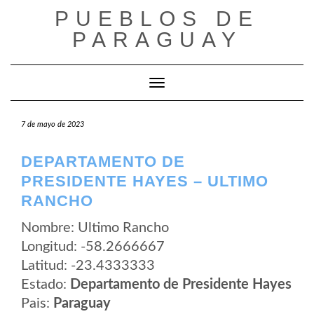
Saltar
PUEBLOS DE
al
contenido
PARAGUAY
Cambiar modo de navegación
7 de mayo de 2023
DEPARTAMENTO DE
PRESIDENTE HAYES – ULTIMO
RANCHO
Nombre: Ultimo Rancho
Longitud: -58.2666667
Latitud: -23.4333333
Estado:
Departamento de Presidente Hayes
Pais:
Paraguay