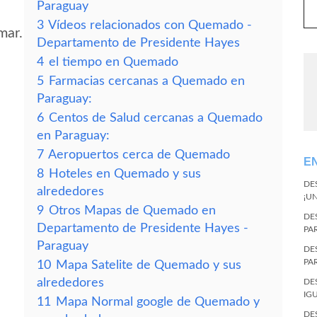
Paraguay
3
Vídeos relacionados con Quemado -
mar.
Departamento de Presidente Hayes
4
el tiempo en Quemado
5
Farmacias cercanas a Quemado en
Paraguay:
6
Centos de Salud cercanas a Quemado
en Paraguay:
7
Aeropuertos cerca de Quemado
E
8
Hoteles en Quemado y sus
DE
alrededores
¡U
9
Otros Mapas de Quemado en
DE
Departamento de Presidente Hayes -
PA
Paraguay
DE
PA
10
Mapa Satelite de Quemado y sus
alrededores
DE
IG
11
Mapa Normal google de Quemado y
DE