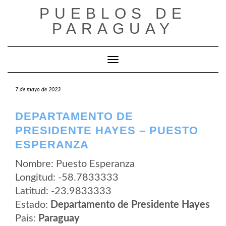
Saltar
PUEBLOS DE
al
contenido
PARAGUAY
Cambiar modo de navegación
7 de mayo de 2023
DEPARTAMENTO DE
PRESIDENTE HAYES – PUESTO
ESPERANZA
Nombre: Puesto Esperanza
Longitud: -58.7833333
Latitud: -23.9833333
Estado:
Departamento de Presidente Hayes
Pais:
Paraguay