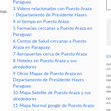
Paraguay
3
Vídeos relacionados con Puesto Araza
mar.
- Departamento de Presidente Hayes
4
el tiempo en Puesto Araza
5
Farmacias cercanas a Puesto Araza en
Paraguay:
6
Centos de Salud cercanas a Puesto
Araza en Paraguay:
7
Aeropuertos cerca de Puesto Araza
E
8
Hoteles en Puesto Araza y sus
a
DE
alrededores
¡U
9
Otros Mapas de Puesto Araza en
DE
Departamento de Presidente Hayes -
PA
Paraguay
DE
PA
10
Mapa Satelite de Puesto Araza y sus
alrededores
DE
IG
11
Mapa Normal google de Puesto Araza
DE