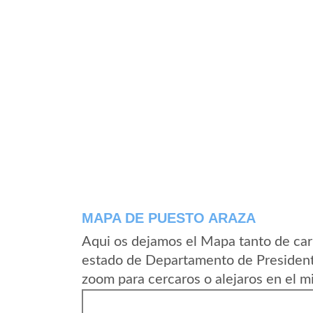
MAPA DE PUESTO ARAZA
Aqui os dejamos el Mapa tanto de car
estado de Departamento de President
zoom para cercaros o alejaros en el m