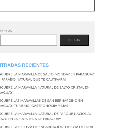
BUSCAR
BUSCAR
NTRADAS RECIENTES
SCUBRE LA MARAVILLA DE SALTO MONDAY EN PARAGUAY,
N PARAÍSO NATURAL QUE TE CAUTIVARÁ!
SCUBRE LA MARAVILLA NATURAL DE SALTO CRISTAL EN
RAGUAY
SCUBRE LAS MARAVILLAS DE SAN BERNARDINO EN
RAGUAY: TURISMO, GASTRONOMÍA Y MÁS
SCUBRE LA MARAVILLA NATURAL DE PARQUE NACIONAL
UAZÚ EN LA FRONTERA DE PARAGUAY
SCUBRE LA BELLEZA DE ENCARNACIÓN, LA JOYA DEL SUR