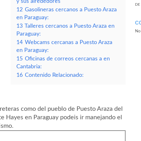
y sus alrededores
DE
12
Gasolineras cercanos a Puesto Araza
en Paraguay:
C
13
Talleres cercanos a Puesto Araza en
No 
Paraguay:
14
Webcams cercanas a Puesto Araza
en Paraguay:
15
Oficinas de correos cercanas a en
Cantabria:
16
Contenido Relacionado:
reteras como del pueblo de Puesto Araza del
e Hayes en Paraguay podeis ir manejando el
ismo.