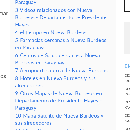
Paraguay
3
Vídeos relacionados con Nueva
mar.
Burdeos - Departamento de Presidente
Hayes
4
el tiempo en Nueva Burdeos
5
Farmacias cercanas a Nueva Burdeos
en Paraguay:
6
Centos de Salud cercanas a Nueva
Burdeos en Paraguay:
E
7
Aeropuertos cerca de Nueva Burdeos
eos
DE
8
Hoteles en Nueva Burdeos y sus
¡U
alrededores
DE
9
Otros Mapas de Nueva Burdeos en
PA
Departamento de Presidente Hayes -
DE
Paraguay
PA
10
Mapa Satelite de Nueva Burdeos y
DE
IG
sus alrededores
DE