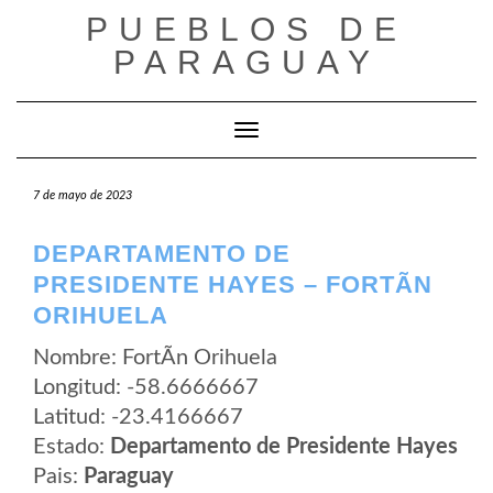
Saltar
PUEBLOS DE
al
contenido
PARAGUAY
Cambiar modo de navegación
7 de mayo de 2023
DEPARTAMENTO DE
PRESIDENTE HAYES – FORTÃ­N
ORIHUELA
Nombre: FortÃ­n Orihuela
Longitud: -58.6666667
Latitud: -23.4166667
Estado:
Departamento de Presidente Hayes
Pais:
Paraguay