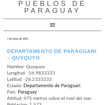
PUEBLOS DE
Saltar
al
PARAGUAY
contenido
Cambiar modo de navegación
7 de mayo de 2023
DEPARTAMENTO DE PARAGUARI
– QUYQUYO
Nombre: Quyquyo
Longitud: -56.9833333
Latitud: -26.2333333
Estado:
Departamento de Paraguari
Pais:
Paraguay
Altitud: 475 metros sobre el nvel del mar.
Poblacion: 1.573