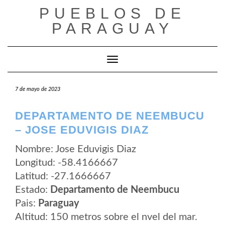
Saltar
PUEBLOS DE
al
contenido
PARAGUAY
Cambiar modo de navegación
7 de mayo de 2023
DEPARTAMENTO DE NEEMBUCU
– JOSE EDUVIGIS DIAZ
Nombre: Jose Eduvigis Diaz
Longitud: -58.4166667
Latitud: -27.1666667
Estado:
Departamento de Neembucu
Pais:
Paraguay
Altitud: 150 metros sobre el nvel del mar.