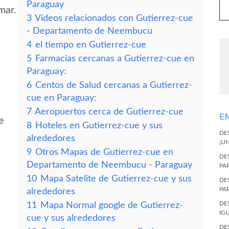
Paraguay
mar.
3
Vídeos relacionados con Gutierrez-cue
- Departamento de Neembucu
4
el tiempo en Gutierrez-cue
5
Farmacias cercanas a Gutierrez-cue en
Paraguay:
6
Centos de Salud cercanas a Gutierrez-
cue en Paraguay:
7
Aeropuertos cerca de Gutierrez-cue
E
e
8
Hoteles en Gutierrez-cue y sus
DE
alrededores
¡U
9
Otros Mapas de Gutierrez-cue en
DE
Departamento de Neembucu - Paraguay
PA
10
Mapa Satelite de Gutierrez-cue y sus
DE
PA
alrededores
DE
11
Mapa Normal google de Gutierrez-
IG
cue y sus alrededores
DE