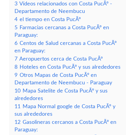
3
Vídeos relacionados con Costa PucÃº -
Departamento de Neembucu
4
el tiempo en Costa PucÃº
5
Farmacias cercanas a Costa PucÃº en
Paraguay:
6
Centos de Salud cercanas a Costa PucÃº
en Paraguay:
7
Aeropuertos cerca de Costa PucÃº
8
Hoteles en Costa PucÃº y sus alrededores
9
Otros Mapas de Costa PucÃº en
Departamento de Neembucu - Paraguay
10
Mapa Satelite de Costa PucÃº y sus
alrededores
11
Mapa Normal google de Costa PucÃº y
sus alrededores
12
Gasolineras cercanos a Costa PucÃº en
Paraguay: