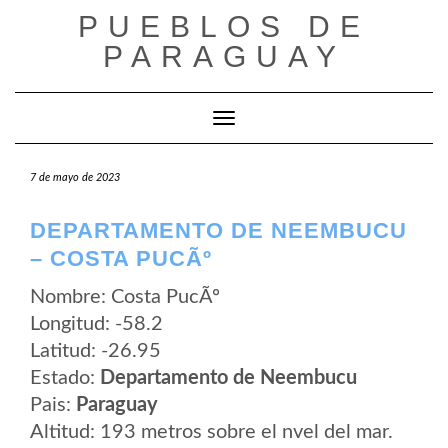
Saltar
PUEBLOS DE
al
contenido
PARAGUAY
Cambiar modo de navegación
7 de mayo de 2023
DEPARTAMENTO DE NEEMBUCU
– COSTA PUCÃº
Nombre: Costa PucÃº
Longitud: -58.2
Latitud: -26.95
Estado:
Departamento de Neembucu
Pais:
Paraguay
Altitud: 193 metros sobre el nvel del mar.