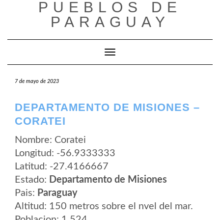
PUEBLOS DE
Saltar
al
PARAGUAY
contenido
Cambiar modo de navegación
7 de mayo de 2023
DEPARTAMENTO DE MISIONES –
CORATEI
Nombre: Coratei
Longitud: -56.9333333
Latitud: -27.4166667
Estado:
Departamento de Misiones
Pais:
Paraguay
Altitud: 150 metros sobre el nvel del mar.
Poblacion: 1.524