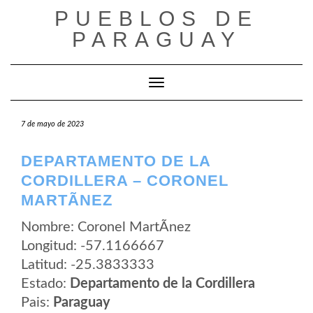
Saltar
PUEBLOS DE
al
contenido
PARAGUAY
Cambiar modo de navegación
7 de mayo de 2023
DEPARTAMENTO DE LA
CORDILLERA – CORONEL
MARTÃ­NEZ
Nombre: Coronel MartÃ­nez
Longitud: -57.1166667
Latitud: -25.3833333
Estado:
Departamento de la Cordillera
Pais:
Paraguay