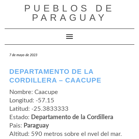
Saltar
PUEBLOS DE
al
contenido
PARAGUAY
Cambiar modo de navegación
7 de mayo de 2023
DEPARTAMENTO DE LA
CORDILLERA – CAACUPE
Nombre: Caacupe
Longitud: -57.15
Latitud: -25.3833333
Estado:
Departamento de la Cordillera
Pais:
Paraguay
Altitud: 590 metros sobre el nvel del mar.