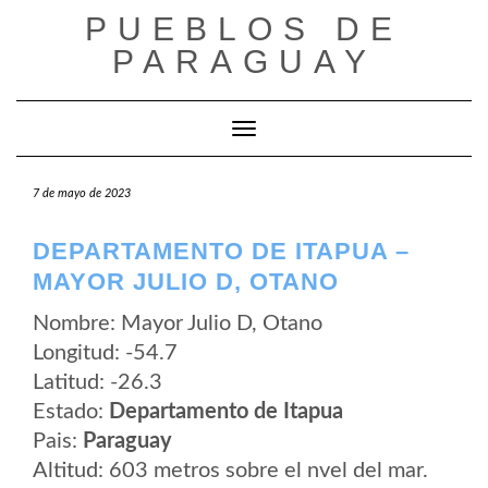
Saltar
PUEBLOS DE
al
contenido
PARAGUAY
Cambiar modo de navegación
7 de mayo de 2023
DEPARTAMENTO DE ITAPUA –
MAYOR JULIO D, OTANO
Nombre: Mayor Julio D, Otano
Longitud: -54.7
Latitud: -26.3
Estado:
Departamento de Itapua
Pais:
Paraguay
Altitud: 603 metros sobre el nvel del mar.