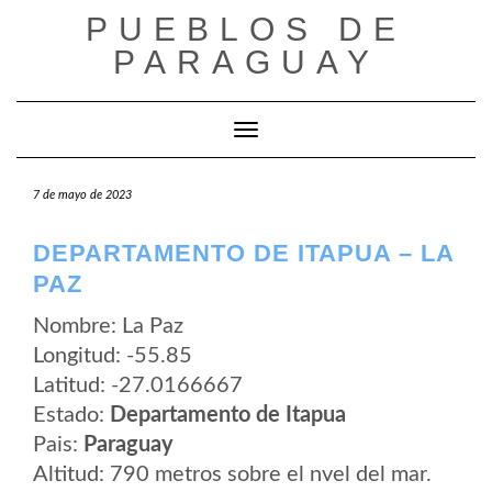
Saltar
PUEBLOS DE
al
contenido
PARAGUAY
Cambiar modo de navegación
7 de mayo de 2023
DEPARTAMENTO DE ITAPUA – LA
PAZ
Nombre: La Paz
Longitud: -55.85
Latitud: -27.0166667
Estado:
Departamento de Itapua
Pais:
Paraguay
Altitud: 790 metros sobre el nvel del mar.