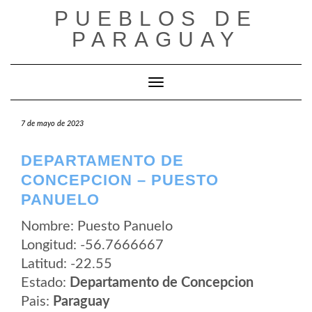
Saltar
PUEBLOS DE
al
contenido
PARAGUAY
Cambiar modo de navegación
7 de mayo de 2023
DEPARTAMENTO DE
CONCEPCION – PUESTO
PANUELO
Nombre: Puesto Panuelo
Longitud: -56.7666667
Latitud: -22.55
Estado:
Departamento de Concepcion
Pais:
Paraguay