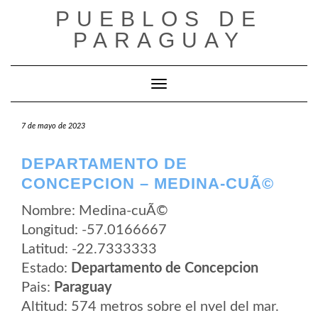
Saltar
PUEBLOS DE
al
contenido
PARAGUAY
Cambiar modo de navegación
7 de mayo de 2023
DEPARTAMENTO DE
CONCEPCION – MEDINA-CUÃ©
Nombre: Medina-cuÃ©
Longitud: -57.0166667
Latitud: -22.7333333
Estado:
Departamento de Concepcion
Pais:
Paraguay
Altitud: 574 metros sobre el nvel del mar.