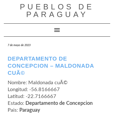
Saltar
PUEBLOS DE
al
contenido
PARAGUAY
Cambiar modo de navegación
7 de mayo de 2023
DEPARTAMENTO DE
CONCEPCION – MALDONADA
CUÃ©
Nombre: Maldonada cuÃ©
Longitud: -56.8166667
Latitud: -22.7166667
Estado:
Departamento de Concepcion
Pais:
Paraguay