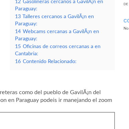
12
Gasolineras cercanos a GavilÃ¡n en
DE
Paraguay:
13
Talleres cercanos a GavilÃ¡n en
C
Paraguay:
No 
14
Webcams cercanas a GavilÃ¡n en
Paraguay:
15
Oficinas de correos cercanas a en
Cantabria:
16
Contenido Relacionado:
reteras como del pueblo de GavilÃ¡n del
on en Paraguay podeis ir manejando el zoom