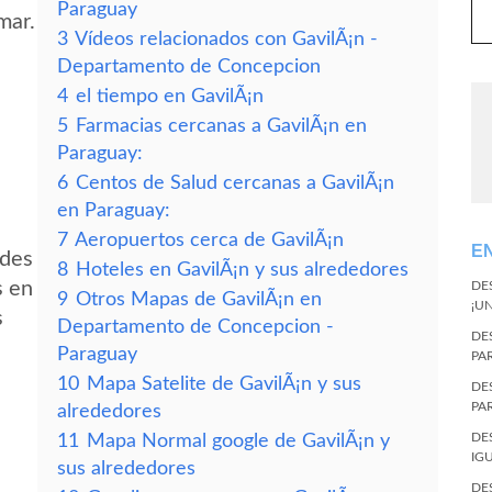
Paraguay
mar.
3
Vídeos relacionados con GavilÃ¡n -
Departamento de Concepcion
4
el tiempo en GavilÃ¡n
5
Farmacias cercanas a GavilÃ¡n en
Paraguay:
6
Centos de Salud cercanas a GavilÃ¡n
en Paraguay:
7
Aeropuertos cerca de GavilÃ¡n
E
edes
8
Hoteles en GavilÃ¡n y sus alrededores
s en
DE
9
Otros Mapas de GavilÃ¡n en
¡U
s
Departamento de Concepcion -
DE
Paraguay
PA
10
Mapa Satelite de GavilÃ¡n y sus
DE
PA
alrededores
DE
11
Mapa Normal google de GavilÃ¡n y
IG
sus alrededores
DE