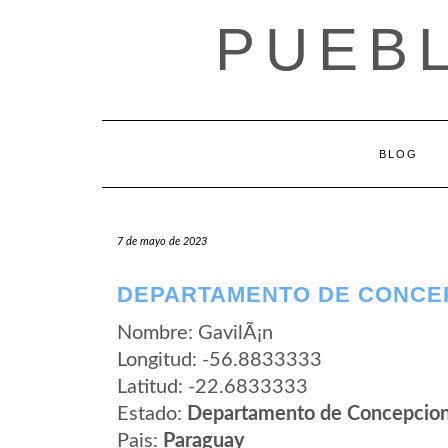
Saltar
PUEB
al
contenido
BLOG
7 de mayo de 2023
DEPARTAMENTO DE CONCEP
Nombre: GavilÃ¡n
Longitud: -56.8833333
Latitud: -22.6833333
Estado:
Departamento de Concepcio
Pais:
Paraguay