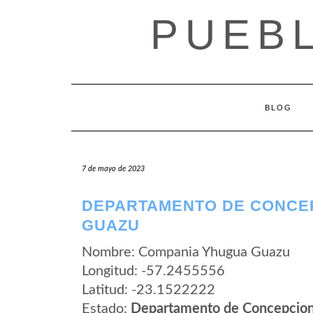
Saltar
PUEB
al
contenido
BLOG
7 de mayo de 2023
DEPARTAMENTO DE CONCEP
GUAZU
Nombre: Compania Yhugua Guazu
Longitud: -57.2455556
Latitud: -23.1522222
Estado:
Departamento de Concepcio