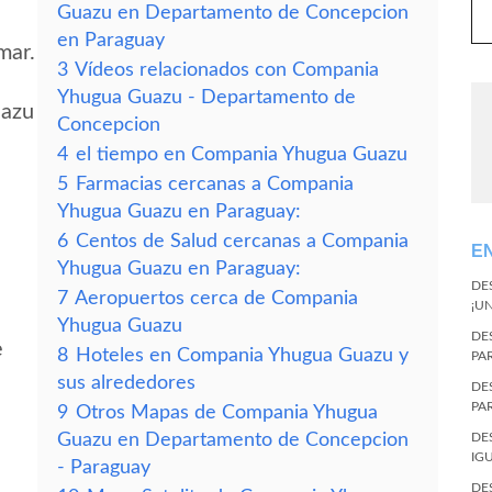
Guazu en Departamento de Concepcion
en Paraguay
mar.
3
Vídeos relacionados con Compania
Yhugua Guazu - Departamento de
uazu
Concepcion
4
el tiempo en Compania Yhugua Guazu
5
Farmacias cercanas a Compania
Yhugua Guazu en Paraguay:
6
Centos de Salud cercanas a Compania
E
Yhugua Guazu en Paraguay:
DE
7
Aeropuertos cerca de Compania
¡U
Yhugua Guazu
DE
e
8
Hoteles en Compania Yhugua Guazu y
PA
sus alrededores
DE
PA
9
Otros Mapas de Compania Yhugua
Guazu en Departamento de Concepcion
DE
IG
- Paraguay
DE