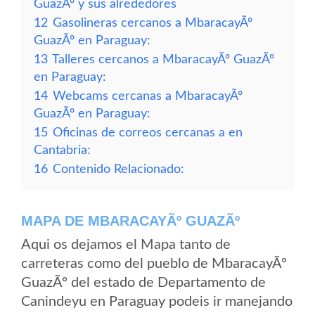
GuazÃº y sus alrededores
12
Gasolineras cercanos a MbaracayÃº
GuazÃº en Paraguay:
13
Talleres cercanos a MbaracayÃº GuazÃº
en Paraguay:
14
Webcams cercanas a MbaracayÃº
GuazÃº en Paraguay:
15
Oficinas de correos cercanas a en
Cantabria:
16
Contenido Relacionado:
MAPA DE MBARACAYÃº GUAZÃº
Aqui os dejamos el Mapa tanto de
carreteras como del pueblo de MbaracayÃº
GuazÃº del estado de Departamento de
Canindeyu en Paraguay podeis ir manejando