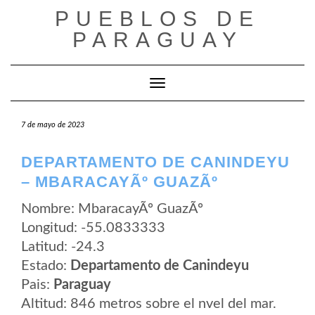
Saltar
PUEBLOS DE
al
contenido
PARAGUAY
Cambiar modo de navegación
7 de mayo de 2023
DEPARTAMENTO DE CANINDEYU
– MBARACAYÃº GUAZÃº
Nombre: MbaracayÃº GuazÃº
Longitud: -55.0833333
Latitud: -24.3
Estado:
Departamento de Canindeyu
Pais:
Paraguay
Altitud: 846 metros sobre el nvel del mar.