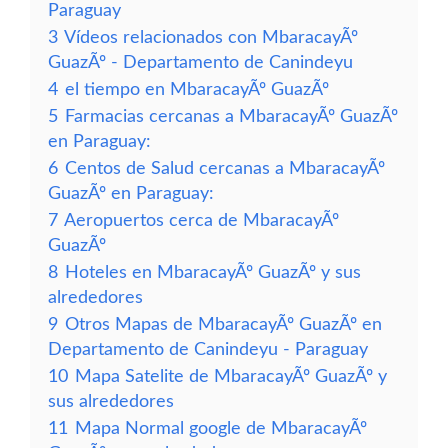
Paraguay
3
Vídeos relacionados con MbaracayÃº
GuazÃº - Departamento de Canindeyu
4
el tiempo en MbaracayÃº GuazÃº
5
Farmacias cercanas a MbaracayÃº GuazÃº
en Paraguay:
6
Centos de Salud cercanas a MbaracayÃº
GuazÃº en Paraguay:
7
Aeropuertos cerca de MbaracayÃº
GuazÃº
8
Hoteles en MbaracayÃº GuazÃº y sus
alrededores
9
Otros Mapas de MbaracayÃº GuazÃº en
Departamento de Canindeyu - Paraguay
10
Mapa Satelite de MbaracayÃº GuazÃº y
sus alrededores
11
Mapa Normal google de MbaracayÃº