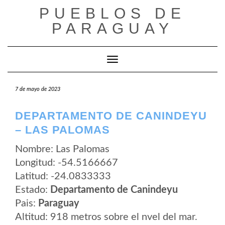
Saltar
PUEBLOS DE
al
contenido
PARAGUAY
Cambiar modo de navegación
7 de mayo de 2023
DEPARTAMENTO DE CANINDEYU
– LAS PALOMAS
Nombre: Las Palomas
Longitud: -54.5166667
Latitud: -24.0833333
Estado:
Departamento de Canindeyu
Pais:
Paraguay
Altitud: 918 metros sobre el nvel del mar.