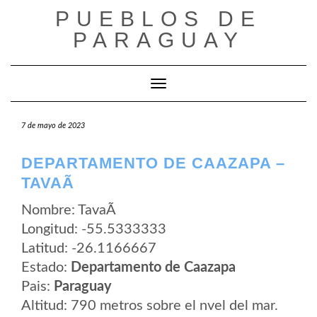
Saltar
PUEBLOS DE
al
contenido
PARAGUAY
Cambiar modo de navegación
7 de mayo de 2023
DEPARTAMENTO DE CAAZAPA –
TAVAÃ­
Nombre: TavaÃ­
Longitud: -55.5333333
Latitud: -26.1166667
Estado:
Departamento de Caazapa
Pais:
Paraguay
Altitud: 790 metros sobre el nvel del mar.