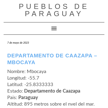
Saltar
PUEBLOS DE
al
contenido
PARAGUAY
Cambiar modo de navegación
7 de mayo de 2023
DEPARTAMENTO DE CAAZAPA –
MBOCAYA
Nombre: Mbocaya
Longitud: -55.7
Latitud: -25.8333333
Estado:
Departamento de Caazapa
Pais:
Paraguay
Altitud: 895 metros sobre el nvel del mar.