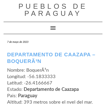
Saltar
PUEBLOS DE
al
contenido
PARAGUAY
Cambiar modo de navegación
7 de mayo de 2023
DEPARTAMENTO DE CAAZAPA –
BOQUERÃ³N
Nombre: BoquerÃ³n
Longitud: -56.1833333
Latitud: -26.4166667
Estado:
Departamento de Caazapa
Pais:
Paraguay
Altitud: 393 metros sobre el nvel del mar.