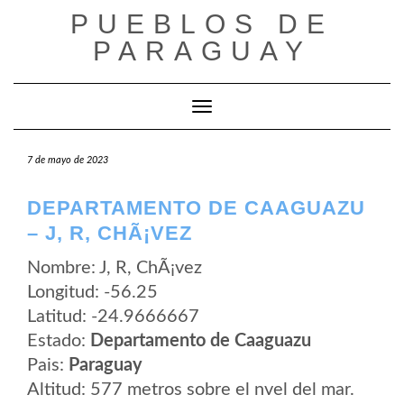
Saltar
PUEBLOS DE
al
contenido
PARAGUAY
Cambiar modo de navegación
7 de mayo de 2023
DEPARTAMENTO DE CAAGUAZU
– J, R, CHÃ¡VEZ
Nombre: J, R, ChÃ¡vez
Longitud: -56.25
Latitud: -24.9666667
Estado:
Departamento de Caaguazu
Pais:
Paraguay
Altitud: 577 metros sobre el nvel del mar.