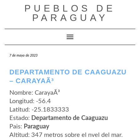
Saltar
PUEBLOS DE
al
contenido
PARAGUAY
Cambiar modo de navegación
7 de mayo de 2023
DEPARTAMENTO DE CAAGUAZU
– CARAYAÃ³
Nombre: CarayaÃ³
Longitud: -56.4
Latitud: -25.1833333
Estado:
Departamento de Caaguazu
Pais:
Paraguay
Altitud: 347 metros sobre el nvel del mar.