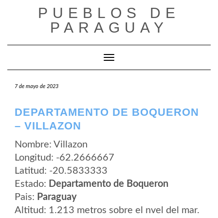
Saltar
PUEBLOS DE
al
contenido
PARAGUAY
Cambiar modo de navegación
7 de mayo de 2023
DEPARTAMENTO DE BOQUERON
– VILLAZON
Nombre: Villazon
Longitud: -62.2666667
Latitud: -20.5833333
Estado:
Departamento de Boqueron
Pais:
Paraguay
Altitud: 1.213 metros sobre el nvel del mar.