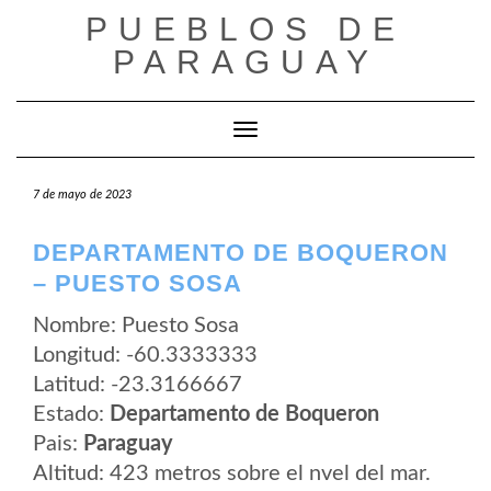
Saltar
PUEBLOS DE
al
contenido
PARAGUAY
Cambiar modo de navegación
7 de mayo de 2023
DEPARTAMENTO DE BOQUERON
– PUESTO SOSA
Nombre: Puesto Sosa
Longitud: -60.3333333
Latitud: -23.3166667
Estado:
Departamento de Boqueron
Pais:
Paraguay
Altitud: 423 metros sobre el nvel del mar.