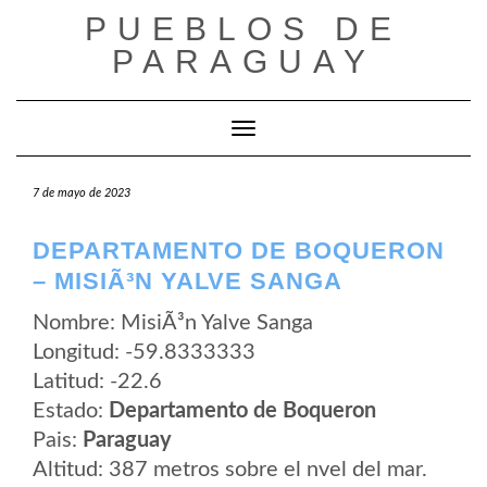
Saltar
PUEBLOS DE
al
contenido
PARAGUAY
Cambiar modo de navegación
7 de mayo de 2023
DEPARTAMENTO DE BOQUERON
– MISIÃ³N YALVE SANGA
Nombre: MisiÃ³n Yalve Sanga
Longitud: -59.8333333
Latitud: -22.6
Estado:
Departamento de Boqueron
Pais:
Paraguay
Altitud: 387 metros sobre el nvel del mar.