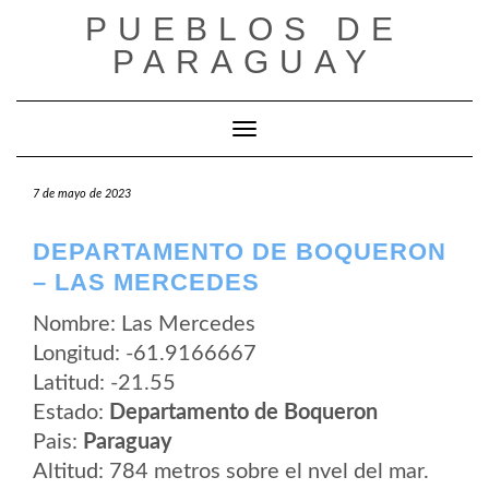
Saltar
PUEBLOS DE
al
contenido
PARAGUAY
Cambiar modo de navegación
7 de mayo de 2023
DEPARTAMENTO DE BOQUERON
– LAS MERCEDES
Nombre: Las Mercedes
Longitud: -61.9166667
Latitud: -21.55
Estado:
Departamento de Boqueron
Pais:
Paraguay
Altitud: 784 metros sobre el nvel del mar.