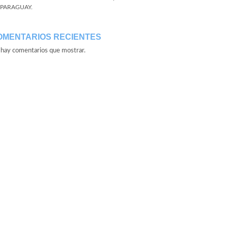
 PARAGUAY.
OMENTARIOS RECIENTES
hay comentarios que mostrar.