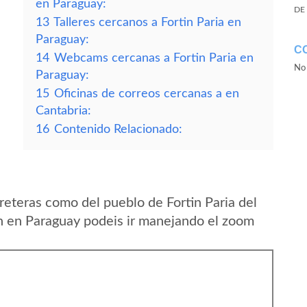
en Paraguay:
DE
13
Talleres cercanos a Fortin Paria en
Paraguay:
C
14
Webcams cercanas a Fortin Paria en
No 
Paraguay:
15
Oficinas de correos cercanas a en
Cantabria:
16
Contenido Relacionado:
eteras como del pueblo de Fortin Paria del
 en Paraguay podeis ir manejando el zoom