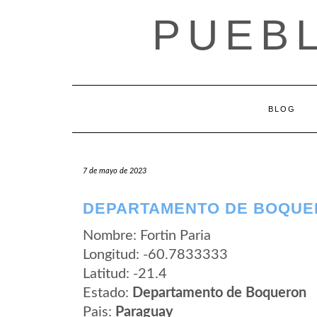
Saltar
PUEB
al
contenido
BLOG
7 de mayo de 2023
DEPARTAMENTO DE BOQUER
Nombre: Fortin Paria
Longitud: -60.7833333
Latitud: -21.4
Estado:
Departamento de Boqueron
Pais:
Paraguay