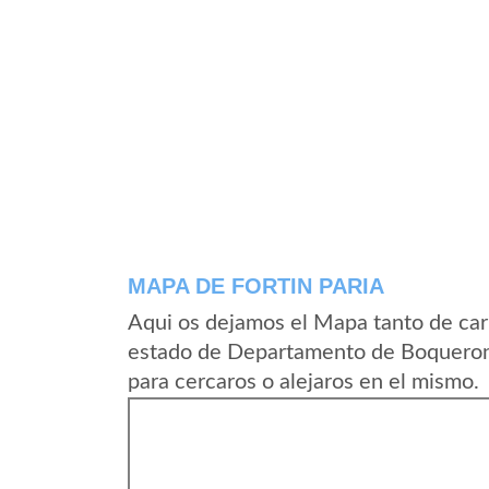
MAPA DE FORTIN PARIA
Aqui os dejamos el Mapa tanto de carr
estado de Departamento de Boqueron
para cercaros o alejaros en el mismo.