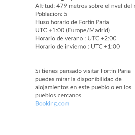
Altitud: 479 metros sobre el nvel del 
Poblacion: 5
Huso horario de Fortin Paria
UTC +1:00 (Europe/Madrid)
Horario de verano : UTC +2:00
Horario de invierno : UTC +1:00
Si tienes pensado visitar Fortin Paria
puedes mirar la disponibilidad de
alojamientos en este pueblo o en los
pueblos cercanos
Booking.com