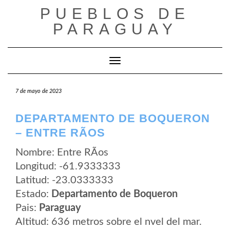
Saltar
PUEBLOS DE
al
contenido
PARAGUAY
Cambiar modo de navegación
7 de mayo de 2023
DEPARTAMENTO DE BOQUERON
– ENTRE RÃ­OS
Nombre: Entre RÃ­os
Longitud: -61.9333333
Latitud: -23.0333333
Estado:
Departamento de Boqueron
Pais:
Paraguay
Altitud: 636 metros sobre el nvel del mar.